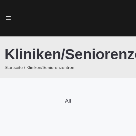
Toggle
navigation
Kliniken/Seniorenz
Startseite
/
Kliniken/Seniorenzentren
All